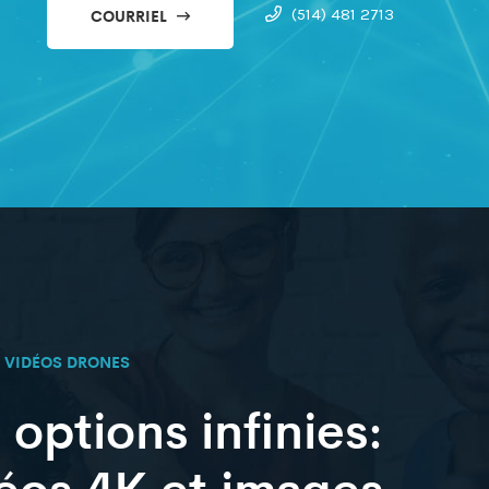
COURRIEL
(514) 481 2713
VIDÉOS DRONES
 options infinies:
éos 4K et images