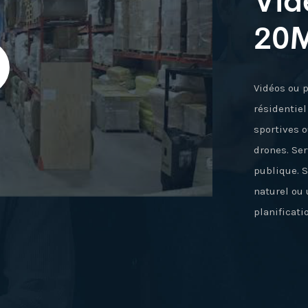
20
Vidéos ou 
résidentie
sportives o
drones. Ser
publique. S
naturel ou
planificati