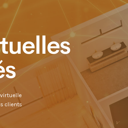
rtuelles
és
virtuelle
s clients