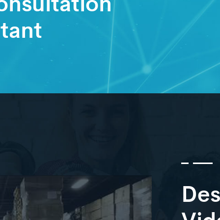
nsultation
tant
Des
Vid